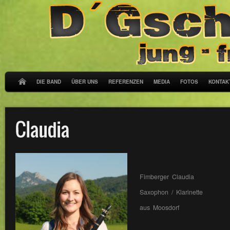
DIE BAND
ÜBER UNS
REFERENZEN
MEDIA
FOTOS
KONTAK
Fimberger Claudia
Saxophon / Klarinette
aus Moosdorf