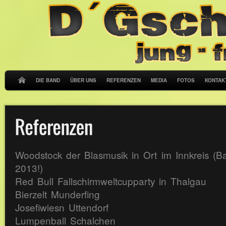
DIE BAND
ÜBER UNS
REFERENZEN
MEDIA
FOTOS
KONTAK
Woodstock der Blasmusik in Ort im Innkreis (B
2013!)
Red Bull Fallschirmweltcupparty in Thalgau
Bierzelt Munderfing
Josefiwiesn Uttendorf
Lumpenball Schalchen