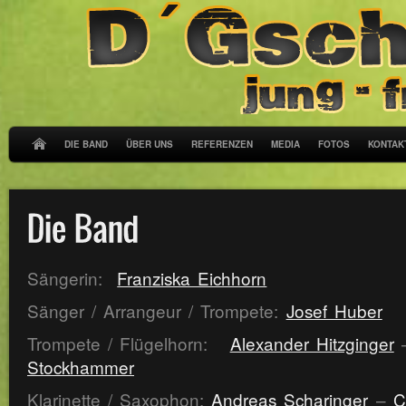
DIE BAND
ÜBER UNS
REFERENZEN
MEDIA
FOTOS
KONTAK
Sängerin:
Franziska Eichhorn
Sänger / Arrangeur / Trompete:
Josef Huber
Trompete / Flügelhorn:
Alexander Hitzginger
Stockhammer
Klarinette / Saxophon:
Andreas Scharinger
–
C