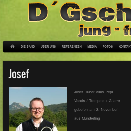
DIE BAND
ÜBER UNS
REFERENZEN
MEDIA
FOTOS
KONTAK
Josef Huber alias Pepi
Vocals / Trompete / Gitarre
geboren am 2. November
aus Munderfing